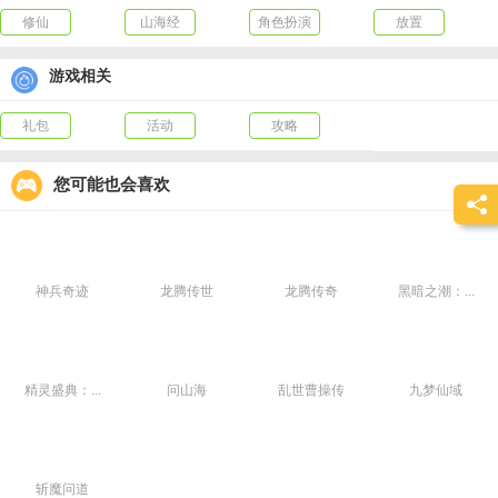
修仙
山海经
角色扮演
放置
游戏相关
礼包
活动
攻略
您可能也会喜欢
神兵奇迹
龙腾传世
龙腾传奇
黑暗之潮：...
精灵盛典：...
问山海
乱世曹操传
九梦仙域
斩魔问道