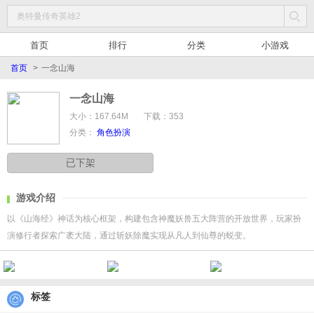
首页
排行
分类
小游戏
首页
>
一念山海
一念山海
大小：167.64M
下载：353
分类：
角色扮演
已下架
游戏介绍
以《山海经》神话为核心框架，构建包含神魔妖兽五大阵营的开放世界，玩家扮
演修行者探索广袤大陆，通过斩妖除魔实现从凡人到仙尊的蜕变。
标签