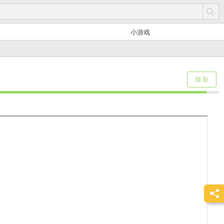
小游戏
领 取