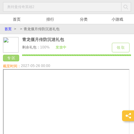
首页
排行
分类
小游戏
首页
>
>
青龙偃月传防沉迷礼包
青龙偃月传防沉迷礼包
剩余礼包：
100%
发放中
领 取
专 区
2027-05-26 00:00
截至时间：