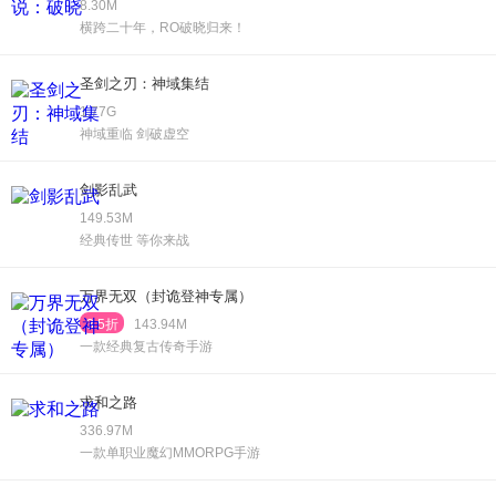
8.30M
横跨二十年，RO破晓归来！
圣剑之刃：神域集结
1.77G
神域重临 剑破虚空
剑影乱武
149.53M
经典传世 等你来战
万界无双（封诡登神专属）
3.5折
143.94M
一款经典复古传奇手游
求和之路
336.97M
一款单职业魔幻MMORPG手游