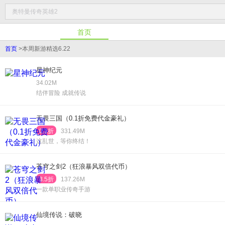
首页
首页
>
本周新游精选6.22
星神纪元
34.02M
结伴冒险 成就传说
无畏三国（0.1折免费代金豪礼）
0.1折
331.49M
这乱世，等你终结！
苍穹之剑2（狂浪暴风双倍代币）
3.5折
137.26M
一款单职业传奇手游
仙境传说：破晓