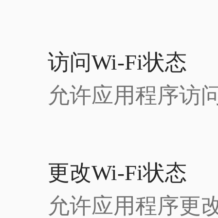
访问Wi-Fi状态
允许应用程序访问W
更改Wi-Fi状态
允许应用程序更改W