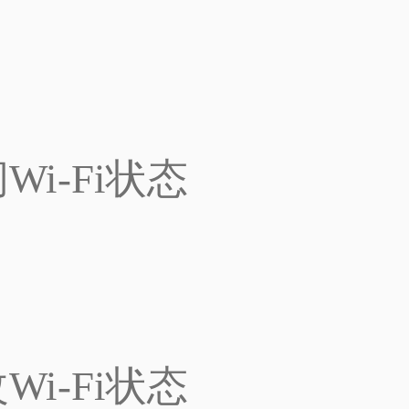
i-Fi状态
i-Fi状态