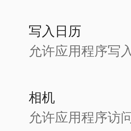
写入日历
允许应用程序写
相机
允许应用程序访