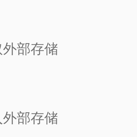
取外部存储
入外部存储