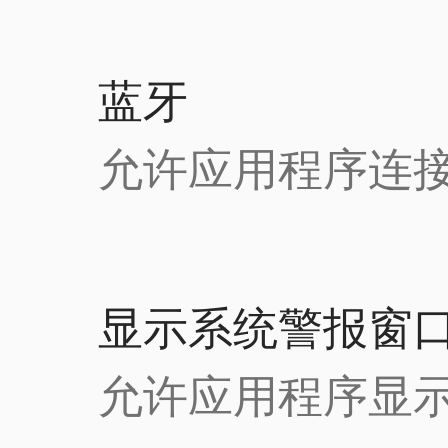
蓝牙
允许应用程序连
显示系统警报窗
允许应用程序显