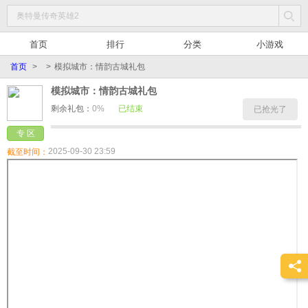
首页
排行
分类
小游戏
首页
>
>
模拟城市：情韵古城礼包
模拟城市：情韵古城礼包
剩余礼包：
0%
已结束
已抢光了
专 区
2025-09-30 23:59
截至时间：