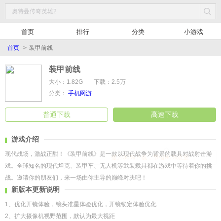
首页
排行
分类
小游戏
首页
>
装甲前线
装甲前线
大小：1.82G
下载：2.5万
分类：
手机网游
普通下载
高速下载
游戏介绍
现代战场，激战正酣！《装甲前线》是一款以现代战争为背景的载具对战射击游
提升30%下载，节省90%流量
戏。全球知名的现代坦克、装甲车、无人机等武装载具都在游戏中等待着你的挑
战。邀请你的朋友们，来一场由你主导的巅峰对决吧！
新版本更新说明
【多种派系 海量战车】
1、优化开镜体验，镜头准星体验优化，开镜锁定体验优化
全球现代陆地载具齐聚一堂，在这里你可以尽情欣赏武装机器的魅力，根据你的
2、扩大摄像机视野范围，默认为最大视距