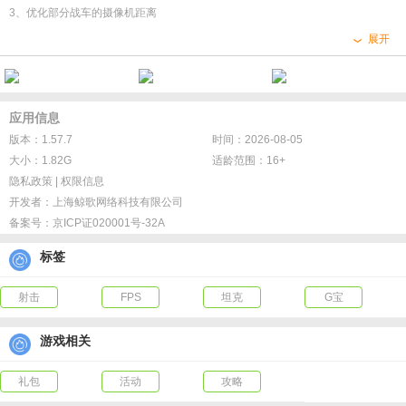
喜好升级载具装备，还有乘员养成系统助力，为你的战车增添力量，让你所向披
3、优化部分战车的摄像机距离
靡。
4、修复新手引导里高等级车获得杯数超过5杯的问题
展开
5、修复体力恢复提示
【无限输出 火力全开】
6、修复邮件删除功能
火箭炮、歼击车、无人机等特色攻击武器，为战局增添了更多的趣味和策略变
7、开战按钮上新增地图提示
化，为你带来更加真实的战斗体验。发挥你的军事策略才能，火力全开，攻城略
应用信息
8、军需令图标优化
地。
版本：1.57.7
时间：2026-08-05
9、无人机升级界面优化
大小：1.82G
适龄范围：16+
【酣畅战场 军团协作】
隐私政策
|
权限信息
开发者：
上海鲸歌网络科技有限公司
多人联机，军团协作，赶快叫上你的朋友们一起加入战局。军团玩法让大家拥有
备案号：
京ICP证020001号-32A
了真正并肩战斗的体验！感受真正的热血出击！
标签
【随心换肤 装点战车】
百种涂装随心更换，丰富你的游戏体验。丛林迷彩、和平颂歌、火龙铭文、圣诞
射击
FPS
坦克
G宝
游戏相关
礼包
活动
攻略