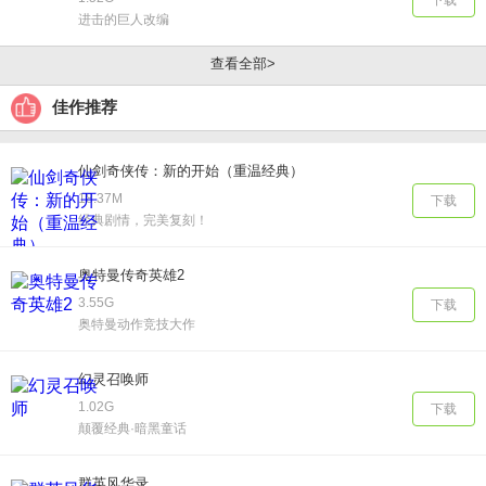
进击的巨人改编
查看全部>
佳作推荐
仙剑奇侠传：新的开始（重温经典）
18.37M
下载
经典剧情，完美复刻！
奥特曼传奇英雄2
3.55G
下载
奥特曼动作竞技大作
幻灵召唤师
1.02G
下载
颠覆经典·暗黑童话
群英风华录