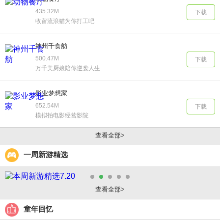
435.32M
下载
收留流浪猫为你打工吧
神州千食舫
500.47M
下载
万千美厨娘陪你逆袭人生
影业梦想家
652.54M
下载
模拟拍电影经营影院
查看全部>
一周新游精选
查看全部>
童年回忆