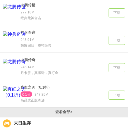
龙腾传世
277.18M
下载
经典元神合击
神兵奇迹
948.91M
下载
荣耀回归，重铸经典
龙腾传奇
245.14M
下载
月卡服，真搬砖，真打金
真红之刃（0.1折）
0.1折
347.85M
下载
高品质正版奇迹
查看全部>
末日生存