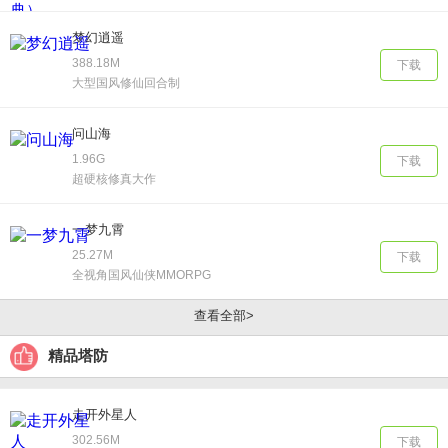
梦幻逍遥
388.18M
下载
大型国风修仙回合制
问山海
1.96G
下载
超硬核修真大作
一梦九霄
25.27M
下载
全视角国风仙侠MMORPG
查看全部>
精品塔防
走开外星人
302.56M
下载