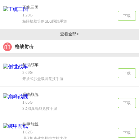
正统三国
1.28G
下载
极限烧脑策略SLG国战手游
查看全部>
枪战射击
创世战车
2.69G
下载
开放式沙盒载具竞技手游
巅峰战舰
1.65G
下载
3D拟真海战竞技手游
装甲前线
1.82G
下载
现代坦克战争操控竞技大作