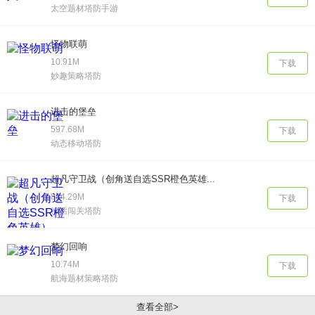
太空题材塔防手游
怪物联萌
10.91M
下载
妙趣策略塔防
进击的堡垒
597.68M
下载
动态移动塔防
超凡守卫战（创角送自选SSR橙色英雄...
884.29M
下载
神话闯关塔防
梦幻回响
10.74M
下载
航海题材策略塔防
查看全部>