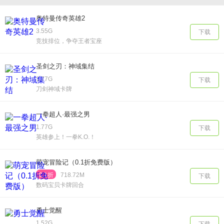
奥特曼传奇英雄2
3.55G
下载
竞技排位，争夺王者宝座
圣剑之刃：神域集结
1.77G
下载
刀剑神域卡牌
一拳超人·最强之男
1.77G
下载
英雄参上！一拳K.O.！
萌宠冒险记（0.1折免费版）
0.1折
718.72M
下载
数码宝贝卡牌回合
勇士觉醒
1.52G
下载