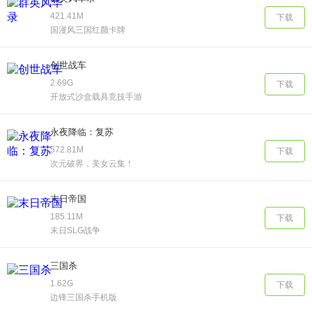
421.41M
下载
国漫风三国红颜卡牌
创世战车
2.69G
下载
开放式沙盒载具竞技手游
永夜降临：复苏
572.81M
下载
次元破界，美女云集！
末日帝国
185.11M
下载
末日SLG战争
三国杀
1.62G
下载
边锋三国杀手机版