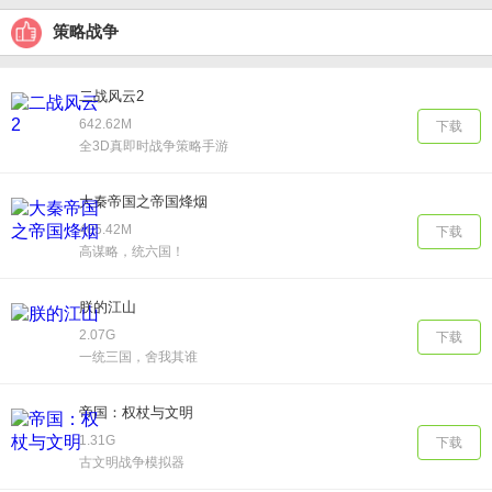
策略战争
二战风云2
642.62M
下载
全3D真即时战争策略手游
大秦帝国之帝国烽烟
405.42M
下载
高谋略，统六国！
朕的江山
2.07G
下载
一统三国，舍我其谁
帝国：权杖与文明
1.31G
下载
古文明战争模拟器