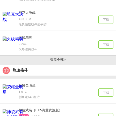
坦克大决战
423.86M
下载
经典抛物线弹射手游
火线精英
2.24G
下载
火爆激爽战斗
查看全部>
热血格斗
荣耀全明星
1.91G
下载
创角送648红钻
神陵武装（0.05海量资源版）