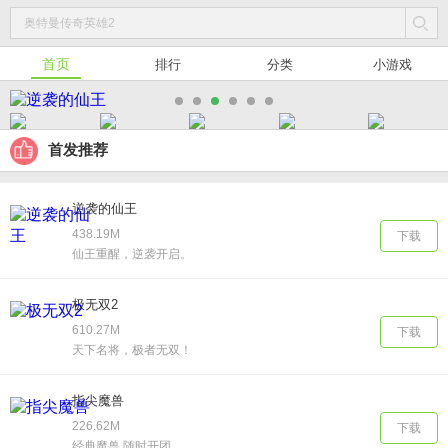
首页
排行
分类
小游戏
首发推荐
逆袭的仙王
438.19M
下载
仙王重醒，逆袭开启。
极无双2
610.27M
下载
天下名将，极者无双！
指尖魔兽
226.62M
下载
经典魔兽 随时开团