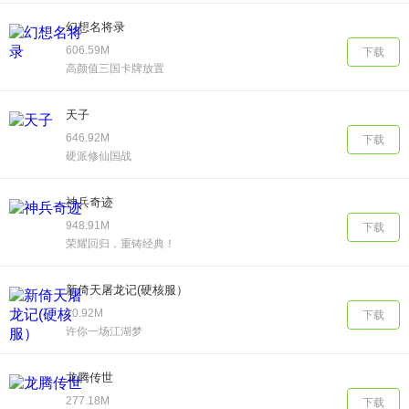
幻想名将录
606.59M
下载
高颜值三国卡牌放置
天子
646.92M
下载
硬派修仙国战
神兵奇迹
948.91M
下载
荣耀回归，重铸经典！
新倚天屠龙记(硬核服）
10.92M
下载
许你一场江湖梦
龙腾传世
277.18M
下载