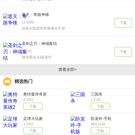
遮天：帝路争锋
11.06M
下载
动画正版授权群像修仙手游
圣剑之刃：神域集结
1.77G
下载
神域重临 剑破虚空
查看全部>
精选热门
奥特曼传奇英
三国杀
雄2
3.55G
1.62G
下载
下载
足球大玩家
卧龙吟-手机
版
1.24G
484.11M
下载
下载