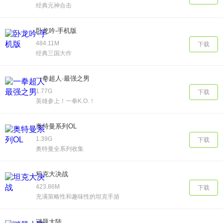
经典元神合击
卧龙吟-手机版
484.11M
下载
经典三国大作
一拳超人·最强之男
1.77G
下载
英雄参上！一拳K.O.！
奥特曼系列OL
1.39G
下载
奥特曼全系列收集
坦克大决战
423.86M
下载
充满策略性和趣味性的坦克手游
谜题大陆