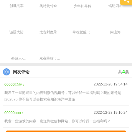
优化特工属性，加成属性类型，特工不仅对单一坦克加成，还增加针对全体军团
创世战车
奥特曼传奇...
少年仙界传
镭明闪击
属性加持。新增特工螳螂天赋buff加持，攻击、耐久、暴伤、韧性增强，助力战
斗，硬核出击。
谜题大陆
太古封魔录...
拳魂觉醒（...
问山海
一拳超人·...
永夜降临：...
4
网友评论
共
条
2022-12-28 19:54:14
00000@@：
我发了一些游戏里的内容到微信视频号，可以给我一些福利吗？我的账号是
j262876 你不信可以去搜索在知识海洋中遨游
2022-12-28 19:10:24
00000ooo：
我发一些游戏的内容，发送到微信和网站，你可以给我一些福利吗？