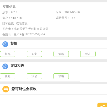
【游戏亮点】
应用信息
核心玩法升级：策略战争，国战、城战，寸土不让！
版本：9.7.8
时间：2022-06-16
超百辆经典坦克可供玩家自由选择，74座城堡百人跨服对抗同屏厮杀，守好关键
大小：418.51M
适龄范围：16+
城市，对控制该区域范围和产出有很大的帮助，玩家组团争夺资源、领土。强攻
隐私政策
|
权限信息
偷袭、围剿混战，闪击战、经典战役、远征、使命之路、军演、王牌对决。跨服
开发者：
北京爱游飞天科技有限公司
国战、城战，军团荣耀出击。
备案号：
豫ICP备18027065号-8A
新活动：跨服大乱斗！
标签
12月15日公测版本新活动上线，跨服极地乱斗活动将与其他跨服活动轮换开启，
每次活动持续两天，指挥官达到70级即可报名参加，报名后玩家将与本服玩家一
坦克
G宝
策略
射击
同匹配参与战斗。战备和战斗时间，指挥官选择25辆战车组成五支队伍，战车初
始属性为125级、五星、技能全开。指挥官可花费核晶对战车进行强化，核晶在
游戏相关
跨服乱斗中产出。已强化站车可进行重置操作，返还相应的核晶。
礼包
活动
攻略
坦克魔改：狼牙、光棱请求出战
王牌坦克狼牙、光棱消耗素材魔改，打造属于你自己的魔鬼坦克，优化坦克暴击
您可能也会喜欢
系统，战斗力魔幻升级。
新特工螳螂硬核上线