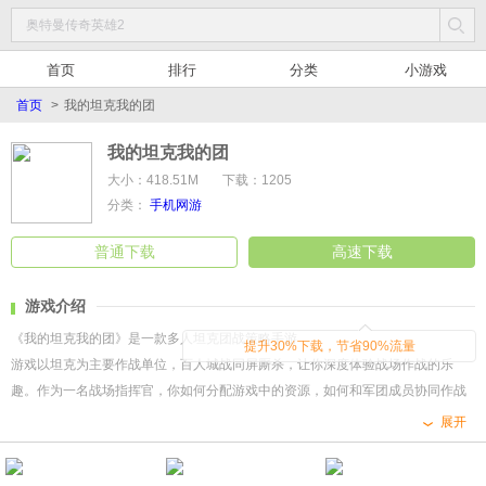
首页
排行
分类
小游戏
首页
>
我的坦克我的团
我的坦克我的团
大小：418.51M
下载：1205
分类：
手机网游
普通下载
高速下载
游戏介绍
《我的坦克我的团》是一款多人坦克团战策略手游
提升30%下载，节省90%流量
游戏以坦克为主要作战单位，百人城战同屏厮杀，让你深度体验战场作战的乐
趣。作为一名战场指挥官，你如何分配游戏中的资源，如何和军团成员协同作战
将会是致胜的关键！玩家可根据敌我双方情况，自组坦克阵容，策略搭配，出奇
展开
制胜，征服战场！