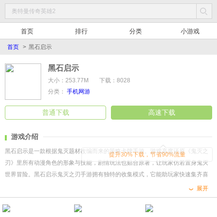
首页
排行
分类
小游戏
首页
>
黑石启示
黑石启示
大小：253.77M
下载：8028
分类：
手机网游
普通下载
高速下载
游戏介绍
黑石启示是一款根据鬼灭题材改编而来的策略卡牌手游。游戏高度还原《鬼灭之
提升30%下载，节省90%流量
刃》里所有动漫角色的形象与技能，剧情玩法也贴合原著，让玩家仿若置身鬼灭
世界冒险。黑石启示鬼灭之刃手游拥有独特的收集模式，它能助玩家快速集齐喜
爱角色，并通过升级、升星、装备强化等养成线提升角色实力。而在战斗方面，
展开
玩家可依角色肉盾、攻杀、术师、控魂等定位策略搭配阵容，如灼烧爆发流、控
制流等多种阵容流派！