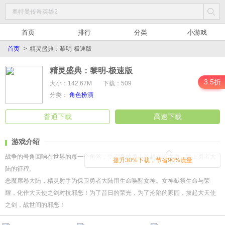
首页
排行
分类
小游戏
首页
>
精灵盛典：黎明-极速版
精灵盛典：黎明-极速版
3.5折
大小：142.67M
下载：509
分类：
角色扮演
普通下载
高速下载
游戏介绍
战争的号角回响在世界的每一个角落，受召唤的勇士跨越奇迹之海，踏上勇者大
提升30%下载，节省90%流量
陆的征程。
恶魔席卷大陆，精灵射手为保卫勇者大陆用生命唤醒女神。女神献祭生命与荣
耀，化作大天使之剑对抗邪恶！为了昔日的荣光，为了沦陷的家园，拔起大天使
之剑，战世间的邪恶！