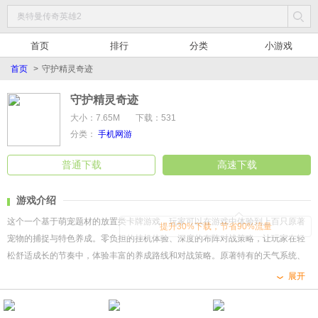
首页
排行
分类
小游戏
首页
>
守护精灵奇迹
守护精灵奇迹
大小：7.65M
下载：531
分类：
手机网游
普通下载
高速下载
游戏介绍
这个一个基于萌宠题材的放置类卡牌游戏，玩家可以在游戏中体验到上百只原著
提升30%下载，节省90%流量
宠物的捕捉与特色养成。零负担的挂机体验、深度的布阵对战策略，让玩家在轻
松舒适成长的节奏中，体验丰富的养成路线和对战策略。原著特有的天气系统、
属性克制、特性搭配、阵营光环自由组合；多种类型的副本挑战，各式各样的交
展开
互玩法和跨服PK，让玩家沉浸在培养乐趣中的同时，也能实现自己挑战冠军之
路，达成联盟梦想。