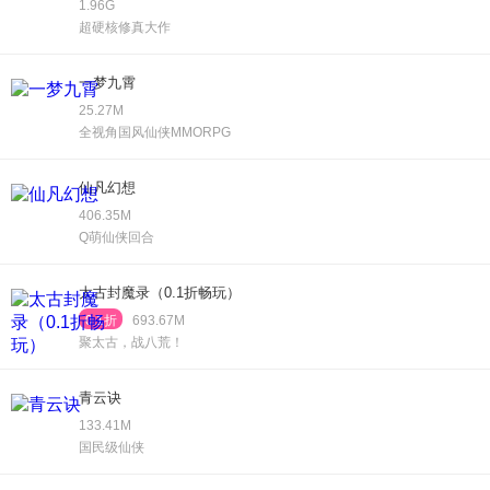
1.96G
超硬核修真大作
一梦九霄
25.27M
全视角国风仙侠MMORPG
仙凡幻想
406.35M
Q萌仙侠回合
太古封魔录（0.1折畅玩）
0.1折
693.67M
聚太古，战八荒！
青云诀
133.41M
国民级仙侠