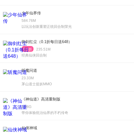
少年仙界传
584.76M
以玩法创新重塑正统回合制荣光
御剑红尘（0.1折每日送648）
0.1折
235.51M
经典仙侠回合制
斩魔问道
23.33M
茅山道士捉妖MMO
《神仙道》高清重制版
1.98G
带你体验统治仙界的不朽传奇
仙侠神域