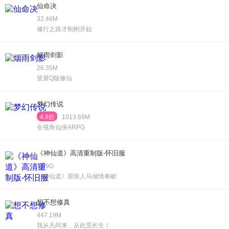
仙命决
32.46M
修行之路才刚刚开始
烟雨剑影
26.35M
竖屏Q版修仙
梦幻传说
4.8折
1013.69M
全视角仙侠ARPG
《神仙道》高清重制版-怀旧服
1.99G
《神仙道》原班人马倾情奉献
想不想修真
447.19M
我从凡间来，从此觅长生！