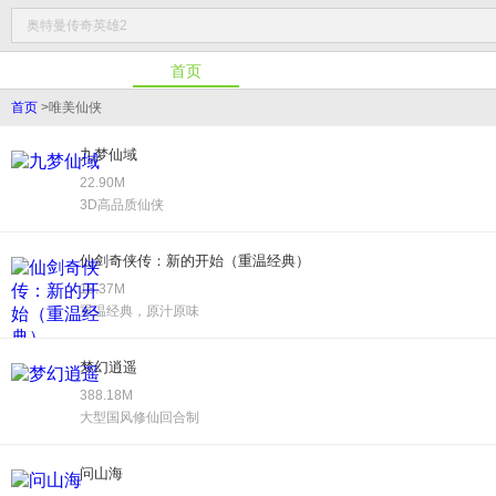
首页
首页
>
唯美仙侠
九梦仙域
22.90M
3D高品质仙侠
仙剑奇侠传：新的开始（重温经典）
18.37M
重温经典，原汁原味
梦幻逍遥
388.18M
大型国风修仙回合制
问山海