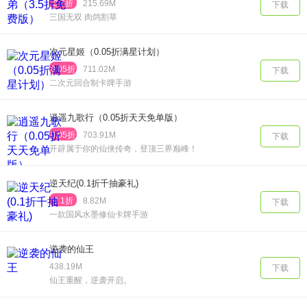
3.5折
215.69M
下载
三国无双 肉鸽割草
次元星姬（0.05折满星计划）
0.05折
711.02M
下载
二次元回合制卡牌手游
逍遥九歌行（0.05折天天免单版）
0.05折
703.91M
下载
开辟属于你的仙侠传奇，登顶三界巅峰！
逆天纪(0.1折千抽豪礼)
0.1折
8.82M
下载
一款国风水墨修仙卡牌手游
逆袭的仙王
438.19M
下载
仙王重醒，逆袭开启。