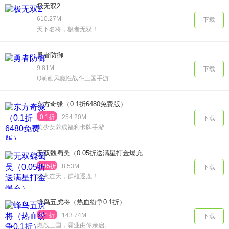
极无双2
610.27M
下载
天下名将，极者无双！
勇者防御
9.81M
下载
Q萌画风魔性战斗三国手游
东方奇缘（0.1折6480免费版）
0.1折
254.20M
下载
美少女养成福利卡牌手游
无双魏蜀吴（0.05折送满星打金爆充...
0.05折
8.53M
下载
烽火连天，群雄逐鹿！
蜂鸟五虎将（热血纷争0.1折）
0.1折
143.74M
下载
燃战三国，霸业由你亲启。