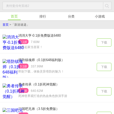
首页
排行
分类
小游戏
首页
>
「新游速递」
消消大亨-0.1折免费版送6480
0.1折
7.60M
下载
白手起家当首富！
塔防镇魂师（0.1折648福利版）
0.1折
337.99M
下载
即刻下载，体验灵异塔防的魅力！
勇者传承（0.1折死神觉醒）
0.1折
640.62M
下载
死神世界观打造的热血角色扮演手游
三国吧兄弟（3.5折免费版）