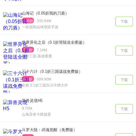
山海记（0.05折我的刀盾）
0.05折
335.94M
下载
一款国风仙侠塔防手游
世界异化之后（0.1折登陆送全图鉴）
0.1折
7.16M
下载
乱世三国 英雄逐鹿
三十六计（0.1折三国谋战免费版）
0.1折
509.90M
下载
全新 0.1折三国SLG卡牌大作
异兽灵境H5
9.70M
下载
山海异兽卡牌放置
斗罗大陆：武魂觉醒（免费版）