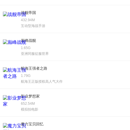
战舰帝国
432.94M
互动型海战手游
巅峰战舰
1.65G
亚洲同服征服世界
航海王强者之路
1.79G
航海王正版授权高人气大作
影业梦想家
652.54M
模拟拍电影
魔力宝贝回忆