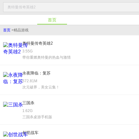
首页
首页
>
精品游戏
奥特曼传奇英雄2
3.55G
带你重燃奥特曼的热血与激情
永夜降临：复苏
572.81M
次元破界，美女云集！
三国杀
1.62G
三国杀桌游手机版
创世战车