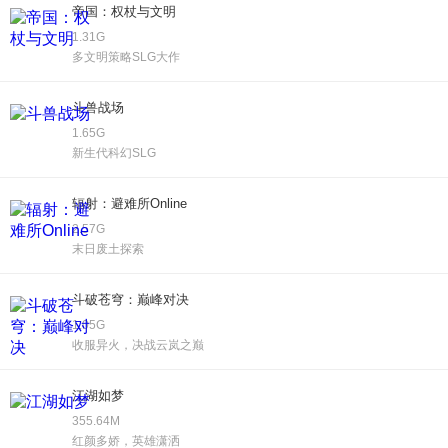
帝国：权杖与文明
1.31G
多文明策略SLG大作
斗兽战场
1.65G
新生代科幻SLG
辐射：避难所Online
2.57G
末日废土探索
斗破苍穹：巅峰对决
1.05G
收服异火，决战云岚之巅
江湖如梦
355.64M
红颜多娇，英雄潇洒