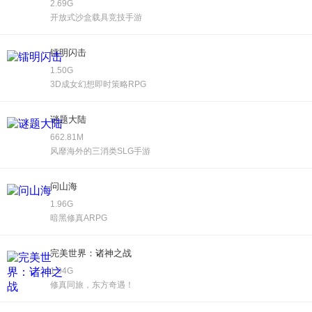
2.69G
开放式沙盒载具竞技手游
镭明闪击
1.50G
3D成女幻想即时策略RPG
谜题大陆
662.81M
风靡海外的三消类SLG手游
问山海
1.96G
暗黑修真ARPG
完美世界：诸神之战
1.04G
修真同旅，东方奇遇！