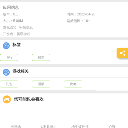
应用信息
版本：0.1
时间：2022-04-20
大小：5.00M
适龄范围：16+
隐私政策
|
权限信息
开发者：
腾讯游戏
标签
飞行
射击
游戏相关
礼包
活动
攻略
您可能也会喜欢
三国杀
飞吧龙骑士
地牢破坏神
心舞