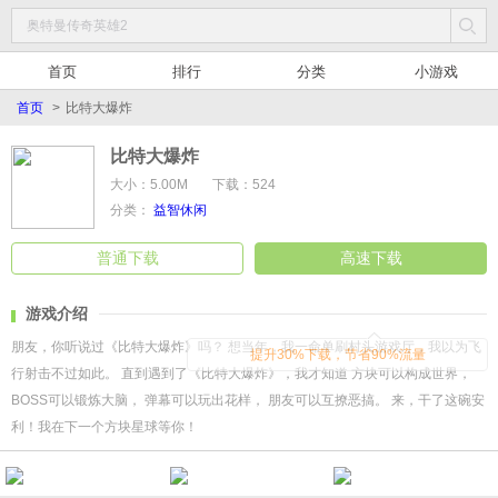
首页
排行
分类
小游戏
首页
>
比特大爆炸
比特大爆炸
大小：5.00M
下载：524
分类：
益智休闲
普通下载
高速下载
游戏介绍
朋友，你听说过《比特大爆炸》吗？ 想当年，我一命单刷村头游戏厅，我以为飞
提升30%下载，节省90%流量
行射击不过如此。 直到遇到了《比特大爆炸》，我才知道 方块可以构成世界，
BOSS可以锻炼大脑， 弹幕可以玩出花样， 朋友可以互撩恶搞。 来，干了这碗安
利！我在下一个方块星球等你！