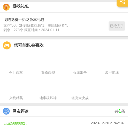
期待与您在《飞吧龙骑士》的冒险中相遇~
游戏礼包
-开放「冒险手册」第十一期
飞吧龙骑士奶龙版本礼包
龙晶*50、2H训练收益箱*1、主线扫荡券*5
已抢光了
剩余：278个 截至时间：2024-01-11
您可能也会喜欢
创世战车
巅峰战舰
火线出击
装甲前线
火线精英
地牢破坏神
坦克大决战
1
网友评论
共
条
2023-12-20 21:42:34
玩家5680692：