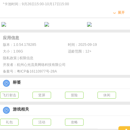
自己的伙伴小黑龙一起，通过不断吞子弹、反击、变强，最终振兴龙族！
*卡池时间：9月26日15:00-10月17日15:00
*活动解锁条件：通过主线关卡1-3后可解锁
展开
【上手就爽！老少咸宜的全民游戏】
*激活所需宝物：青铜罗盘
年龄不是问题，男女也没关系，只要简单地滑动和长按松放女，就能找到飞行射
-「祈愿商店」商品种类及库存更新
击的乐趣！
-开放「东境奇遇」活动
应用信息
*参与条件：通关主线2-1
【吞噬反击！满屏子弹不用躲】
版本：1.0.54.178285
时间：2025-09-19
*开放时间：9月26日15:00-10月17日6:00
吃别人的弹，让别人无弹可用！吞吞吞，biu~biu~biu~biu
大小：1.06G
适龄范围：12+
-新增「飞龙降妖」玩法
隐私政策
|
权限信息
*活动时间：9月26日15:00-10月17日6:00
开发者：
杭州心光流美网络科技有限公司
【简单爽快！局内升级不想停】
*参与条件：通关主线2-1
备案号：
粤ICP备16110977号-28A
技能叠加三选一，一直加一直强！龙焰旋球冲击波，最强乐骑士就是我！
-「神选之争」S1赛季开启！
“龙神芭德尔吟唱起古老的魔法，从沙海的深处唤起了这座圆形的竞技场……”
标签
【吞噬变强！这个海胆有点扎嘴】
*参与条件：通关主线2-3，并且至少解锁一个可使用幻化形态，新赛季再次开
打败的boss别浪费，史莱姆？雷震子？木乃伊？统统吃掉！然后获得新技能！
战！
飞行射击
竖屏
冒险
休闲
※活动开启时间：9月26日15:00-10月18日6:00
【惊喜无限！集宝物幻化神龙】
-「神驻空域」第二十七赛季预告
游戏相关
收集奇奇怪怪的龙族宝物，可以解锁千奇百怪的龙幻化形态！呜呜呜~我的坐骑居
*活动时间：10月2日6:00-10月16日6:00
然变成了狗狗龙！
礼包
活动
攻略
-开放「梦境」第十章关卡
-「10月日常签到」奖励更新