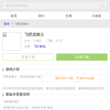
首页
排行
分类
小游戏
首页
>
飞吧龙骑士
飞吧龙骑士
大小：1.06G
下载：3.1万
分类：
飞行射击
普通下载
高速下载
游戏介绍
飞吧龙骑士！龙年必玩的飞龙射击手游过生日啦！
提升30%下载，节省90%流量
9月26日开启中国风龙敖灵版本，青龙出海陪你欢度国庆，超爽的创新风系符文
新版本更新说明
战技来袭！还有肉鸽活动和全新悬赏降妖玩法等待体验！
【新增内容】
在龙骑士的冒险世界，不仅要比眼力拼操作，更考验你的多策略！每个人都要和
-新增UR幻化龙卡池「云间自在风·敖灵」