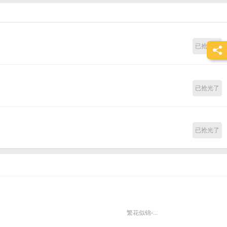
当任一圣地在赛季结算时被国家占领的情况下，会为结算节点占领的国家提供一定数额
已抢光了
已抢光了
已抢光了
繁花似锦-...