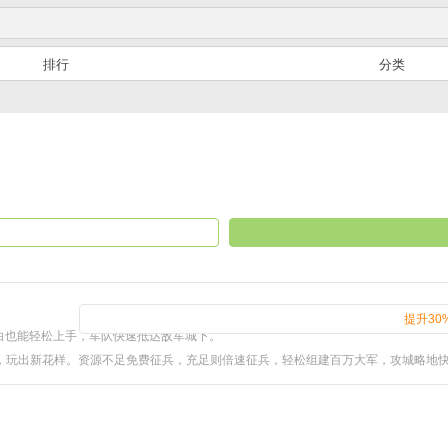
排行
分类
提升30
小白也能轻松上手，军队快速抵达敌军城下。
，玩出新花样。资源不足免费征兵，充足则倍速征兵，轻松组建百万大军，攻城略地
波斯宫殿藏万金，躺着也能提升战力。
火力、陆空协同，多元战术策略任你调动，享受刺激战场。
等历史名将携手作战，脑洞大开。小卡包心愿自选，保底50抽得本命，非酋也能变欧