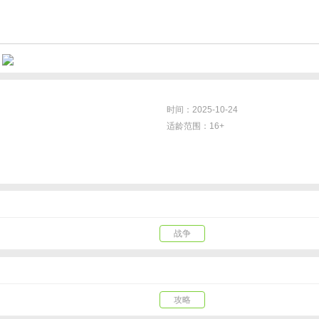
更有5折保底、每周折扣惊喜不断。开局即送貂蝉、关羽，秦始皇都喊你组队。重返古战
时间：2025-10-24
适龄范围：16+
战争
自己的技能库，玩家可在技能库中自由选择搭配。玩家可根据策略需求随时切换，自由
攻略
屿。彻底告别关口与堵路战术，玩家可自由探索每一寸土地，利用海域与岛屿的复杂地