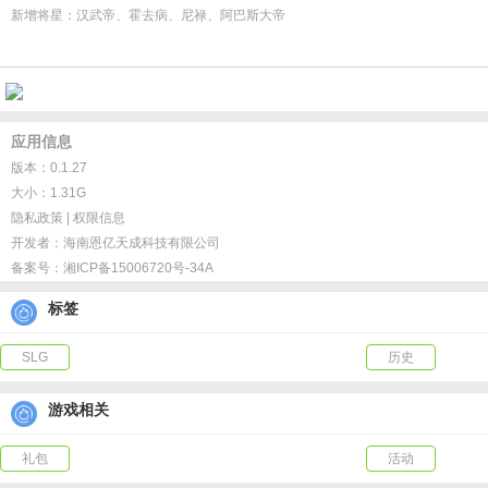
【豪礼如洪】玩游戏无需钱包受苦，兄弟助力砍价，648直降90%，1折畅享，
新增将星：汉武帝、霍去病、尼禄、阿巴斯大帝
新增英杰：彼得大帝、马略、所罗门
2.新增卡池技能
强弩之末、战意昂扬、痛击裂变、蓄势狂攻、锋锐破势、火中取栗、邪恶掠夺
应用信息
详细技能描述可在游戏内查看
版本：0.1.27
大小：1.31G
3.新增历史时刻兑换技能
隐私政策
|
权限信息
枪芒破势：白起、凯撒大帝、关羽可兑换
开发者：
海南恩亿天成科技有限公司
避其锋芒：拿破仑、黑太子爱德华、阿尔弗雷德可兑换
备案号：
湘ICP备15006720号-34A
御锋阵：君士坦丁大帝、任意英杰英雄*2可兑换
神圣驱散：任意英杰英雄*2可兑换
标签
详细技能描述可在游戏内查看
SLG
历史
4.新增星盘系统
S3赛季全新「星盘系统」养成模式，每位英雄都可解锁独立星盘，每位英雄都有
游戏相关
礼包
活动
5.全新地图内容
S3赛季全新地图以古希腊神话为蓝本，构建了广袤的爱琴海海域与星罗棋布的岛