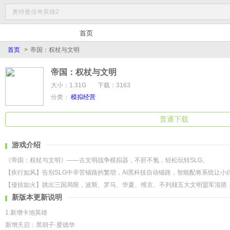
首页
首页
>
帝国：权杖与文明
帝国：权杖与文明
大小：1.31G
下载：3163
分类：
模拟经营
普通下载
游戏介绍
《帝国：权杖与文明》——古文明战争模拟器，不肝不氪，轻松玩转SLG。
【疾行如风】告别SLG中辛苦铺路的繁琐，AI黑科技自动铺路，智能配将系统让
【侵掠如火】跳出三国局限，波斯、罗马、华夏、维京、不列颠五大文明盟军混搭
新版本更新说明
【固守如山】围绕五大古文明遗迹攻防，占领即享资源翻倍。罗马斗兽场种小麦，
【舰阵如潮】突破纯陆地战局限，地中海、亚欧大陆海陆大战场，步兵突击、海上
1.新增卡池英雄
【神将如林】开局即送200抽，阵容搭配无限制，秦始皇、埃及艳后、凯撒、白起
新增天启：黑胡子·爱德华