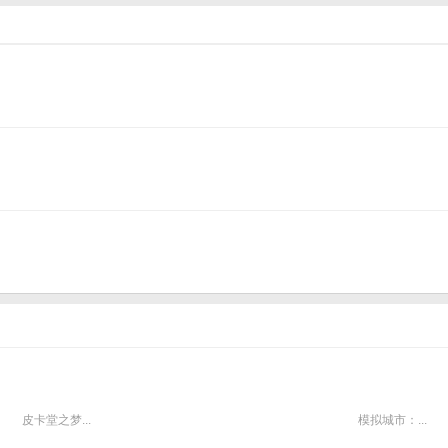
在赛季结算时，占领圣地的国家会受到神明的赐福。圣地争夺为S3赛季的特殊玩法，
皮卡堂之梦...
模拟城市：...