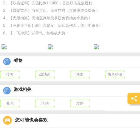
2、【双倍返利】充值比例1:1000，首次双倍充值返利！
3、【首爆首杀】海量货币、海量红包，打怪统统免费送！
4、【无限抽奖】天地宝藏每天杀怪免费抽奖拿奖励！
5、【三职业平衡】战士高爆发，法师高伤害，道士变态毒！
6、【一飞冲天】试手气，抽终极大奖！
标签
传奇
战法道
热血
角色扮演
游戏相关
礼包
活动
攻略
您可能也会喜欢