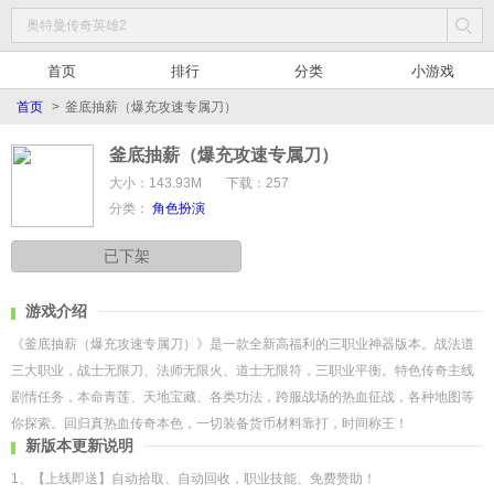
首页
排行
分类
小游戏
首页
>
釜底抽薪（爆充攻速专属刀）
釜底抽薪（爆充攻速专属刀）
大小：143.93M
下载：257
分类：
角色扮演
已下架
游戏介绍
《釜底抽薪（爆充攻速专属刀）》是一款全新高福利的三职业神器版本。战法道
三大职业，战士无限刀、法师无限火、道士无限符，三职业平衡。特色传奇主线
剧情任务，本命青莲、天地宝藏、各类功法，跨服战场的热血征战，各种地图等
你探索。回归真热血传奇本色，一切装备货币材料靠打，时间称王！
新版本更新说明
1、【上线即送】自动拾取、自动回收，职业技能、免费赞助！