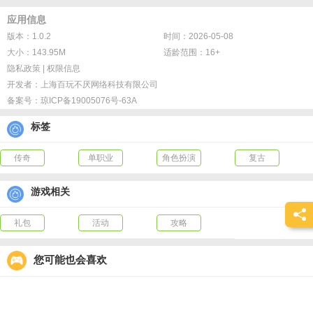
3、聚宝纳财，财源广进！
应用信息
4、北斗命星，南斗杀星！
版本：1.0.2
时间：2026-05-08
5、三国战场，战力通天！
大小：143.95M
适龄范围：16+
6、血战沙城，无上荣耀，实力决定沙巴克命运！
隐私政策
|
权限信息
开发者：
上海百玩不厌网络科技有限公司
备案号：
琼ICP备19005076号-63A
标签
传奇
单职业
角色扮演
复古
游戏相关
礼包
活动
攻略
您可能也会喜欢