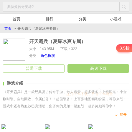
首页
排行
分类
小游戏
首页
>
开天霸兵（夏爆冰爽专属）
开天霸兵（夏爆冰爽专属）
3.5折
大小：143.95M
下载：322
分类：
角色扮演
普通下载
高速下载
游戏介绍
《开天霸兵》是一款经典复古传奇手游，散人追梦，超多装备！上线即送：小金
提升30%下载，节省90%流量
刚时装、自动回收、专属任务！！超值装备！上百张地图精彩纷呈，等你来战！
游戏中还有热血沙巴克活动，集齐你的兄弟一起血战！超多奖励等你拿！
展开
1、上线即送：小金刚时装、自动回收、专属任务！
2、美人相伴，倾国倾城！