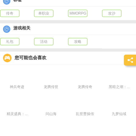
传奇
单职业
MMORPG
攻沙
游戏相关
礼包
活动
攻略
您可能也会喜欢
神兵奇迹
龙腾传世
龙腾传奇
黑暗之潮：...
精灵盛典：...
问山海
乱世曹操传
九梦仙域