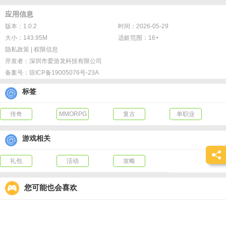
3、全新玩法！全新体验！全新属性！
应用信息
4、轻松耐玩，激情澎湃！
版本：1.0.2
时间：2026-05-29
5、超丰富体验，长久耐玩，持久回忆！
大小：143.95M
适龄范围：16+
6、薪火永筑，战锋染血，沙海古城，皇朝争霸！！
隐私政策
|
权限信息
开发者：
深圳市爱游龙科技有限公司
备案号：
琼ICP备19005076号-23A
标签
传奇
MMORPG
复古
单职业
游戏相关
礼包
活动
攻略
您可能也会喜欢