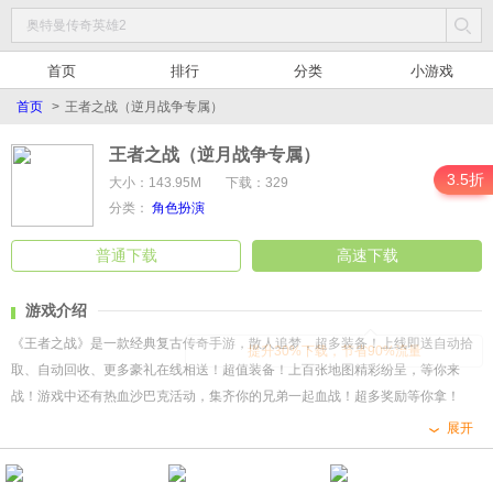
首页
排行
分类
小游戏
首页
>
王者之战（逆月战争专属）
王者之战（逆月战争专属）
3.5折
大小：143.95M
下载：329
分类：
角色扮演
普通下载
高速下载
游戏介绍
《王者之战》是一款经典复古传奇手游，散人追梦，超多装备！上线即送自动拾
提升30%下载，节省90%流量
取、自动回收、更多豪礼在线相送！超值装备！上百张地图精彩纷呈，等你来
战！游戏中还有热血沙巴克活动，集齐你的兄弟一起血战！超多奖励等你拿！
展开
1、上线即送：自动拾取、自动回收、更多豪礼在线相送！
2、内容极度丰富，重燃热血激情！！